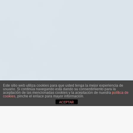
Este sitio web utiliza cookies para que usted tenga la mejor experiencia de
usuario. Si continúa navegando está dando su consentimiento para la
aceptación de las mencionadas cookies y la aceptación de nuestra
política de
cookies
, pinche el enlace para mayor información.
ACEPTAR