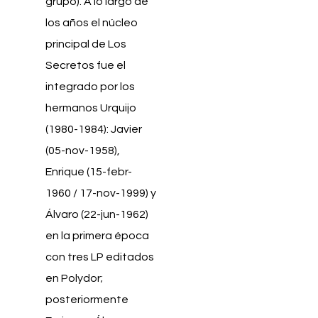
grupo). A lo largo de
los años el núcleo
principal de Los
Secretos fue el
integrado por los
hermanos Urquijo
(1980-1984): Javier
(05-nov-1958),
Enrique (15-febr-
1960 / 17-nov-1999) y
Álvaro (22-jun-1962)
en la primera época
con tres LP editados
en Polydor;
posteriormente