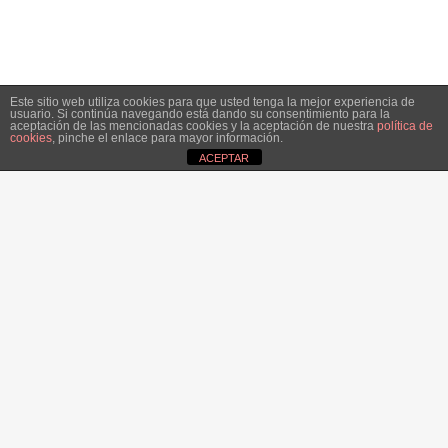
Este sitio web utiliza cookies para que usted tenga la mejor experiencia de
usuario. Si continúa navegando está dando su consentimiento para la
aceptación de las mencionadas cookies y la aceptación de nuestra
política de
cookies
, pinche el enlace para mayor información.
ACEPTAR