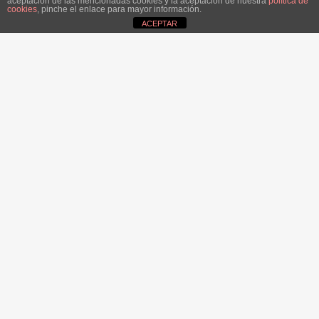
aceptación de las mencionadas cookies y la aceptación de nuestra
política de
cookies
, pinche el enlace para mayor información.
ACEPTAR