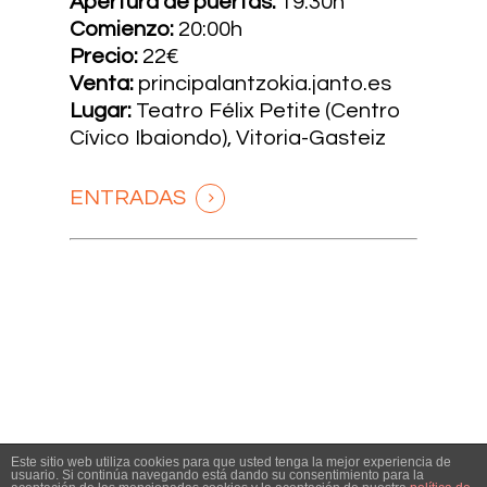
Apertura de puertas:
19:30h
Comienzo:
20:00h
Precio:
22€
Venta:
principalantzokia.janto.es
Lugar:
Teatro Félix Petite (Centro
Cívico Ibaiondo), Vitoria-Gasteiz
ENTRADAS
Este sitio web utiliza cookies para que usted tenga la mejor experiencia de
usuario. Si continúa navegando está dando su consentimiento para la