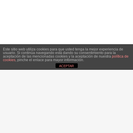
Este sitio web utiliza cookies para que usted tenga la mejor experiencia de
usuario. Si continúa navegando está dando su consentimiento para la
aceptación de las mencionadas cookies y la aceptación de nuestra
política de
cookies
, pinche el enlace para mayor información.
ACEPTAR