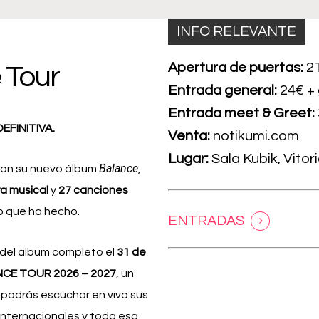
INFO RELEVANTE
Apertura de puertas:
2
 Tour
Entrada general:
24€ +
Entrada meet & Greet:
EFINITIVA.
Venta:
notikumi.com
Lugar:
Sala Kubik, Vitor
Balance
con su nuevo álbum
,
ra musical
y
27 canciones
vo que ha hecho.
ENTRADAS
o del álbum completo el
31 de
NCE TOUR 2026 – 2027
, un
podrás escuchar en vivo sus
internacionales y toda esa