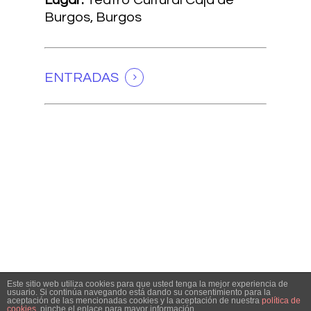
Burgos, Burgos
ENTRADAS
Este sitio web utiliza cookies para que usted tenga la mejor experiencia de
usuario. Si continúa navegando está dando su consentimiento para la
aceptación de las mencionadas cookies y la aceptación de nuestra
política de
cookies
, pinche el enlace para mayor información.